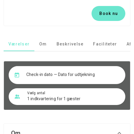
Book nu
Værelser
Om
Beskrivelse
Faciliteter
Afb
Check-in dato — Dato for udtjekning
Vælg antal
1 indkvartering for 1 gæster
Om