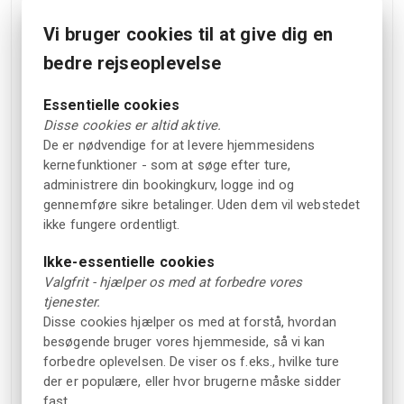
Badeområde
Røgalarmer
Vi bruger cookies til at give dig en
Gæstekøkken
bedre rejseoplevelse
Kæledyr
Værelser/faciliteter til
personer med handicap
Kæledyr tilladt (mod
Essentielle cookies
gebyr)
Disse cookies er altid aktive.
Solsenge
De er nødvendige for at levere hjemmesidens
Kæledyr tilladt i nogle
Køleskab og
kernefunktioner - som at søge efter ture,
hytter
kaffe/vandkoger
administrere din bookingkurv, logge ind og
gennemføre sikre betalinger. Uden dem vil webstedet
Familieværelser
ikke fungere ordentligt.
Parkering
Legeområde til børn
Gratis udendørs
Ikke-essentielle cookies
Brætspil til låns
Valgfrit - hjælper os med at forbedre vores
parkering
Flere serviceområder
tjenester.
Grill til rådighed til låns
Disse cookies hjælper os med at forstå, hvordan
Placering
besøgende bruger vores hjemmeside, så vi kan
Svømmeområde inden
forbedre oplevelsen. De viser os f.eks., hvilke ture
Tæt på naturen
for gåafstand
der er populære, eller hvor brugerne måske sidder
Tæt på en by
Vaskemaskine og
fast.