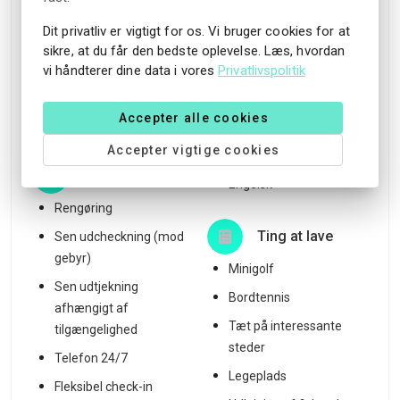
tørrerum
Svømmeplads i
Dit privatliv er vigtigt for os. Vi bruger cookies for at
nærheden
WiFi i nogle hytter
sikre, at du får den bedste oplevelse. Læs, hvordan
vi håndterer dine data i vores
Privatlivspolitik
Tæt på en sø
Køkken i hytterne
Gæstekøkken indendørs
Accepter alle cookies
Talte sprog
og udendørs
Accepter vigtige cookies
Norsk
Tjenester
Engelsk
Rengøring
Ting at lave
Sen udcheckning (mod
gebyr)
Minigolf
Sen udtjekning
Bordtennis
afhængigt af
Tæt på interessante
tilgængelighed
steder
Telefon 24/7
Legeplads
Fleksibel check-in