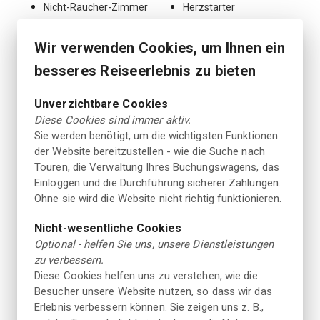
Nicht-Raucher-Zimmer
Herzstarter
Minimarkt vor Ort
Erste Hilfe
Wir verwenden Cookies, um Ihnen ein
Badebereich
Rauchwarnmelder
besseres Reiseerlebnis zu bieten
Gästeküche
Haustier
Räume/Einrichtungen
Unverzichtbare Cookies
für Menschen mit
Diese Cookies sind immer aktiv.
Haustiere erlaubt
Behinderungen
Sie werden benötigt, um die wichtigsten Funktionen
(gegen Gebühr)
der Website bereitzustellen - wie die Suche nach
Sonnenbänke
Haustiere in einigen
Touren, die Verwaltung Ihres Buchungswagens, das
Hütten erlaubt
Kühlschrank und
Einloggen und die Durchführung sicherer Zahlungen.
Kaffee/Wasserkocher
Ohne sie wird die Website nicht richtig funktionieren.
Familienzimmer
Parken
Nicht-wesentliche Cookies
Spielbereich für Kinder
Optional - helfen Sie uns, unsere Dienstleistungen
Kostenloses Parken im
zu verbessern.
Freien
Brettspiele zum
Diese Cookies helfen uns zu verstehen, wie die
Ausleihen
Besucher unsere Website nutzen, so dass wir das
Standort
Mehrere
Erlebnis verbessern können. Sie zeigen uns z. B.,