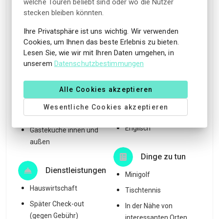
Servicebereiche
welche Touren beliebt sind oder wo die Nutzer
Der Natur nahe
stecken bleiben könnten.
BBQ zum Ausleihen
In der Nähe einer Stadt
verfügbar
Ihre Privatsphäre ist uns wichtig. Wir verwenden
Schwimmbereich in der
Cookies, um Ihnen das beste Erlebnis zu bieten.
Schwimmbereich in
Nähe
Lesen Sie, wie wir mit Ihren Daten umgehen, in
Gehweite
unserem
Datenschutzbestimmungen
In der Nähe eines Sees
Waschmaschine und
Trockenraum
Gesprochene
Alle Cookies akzeptieren
WiFi in einigen Kabinen
Sprachen
Wesentliche Cookies akzeptieren
Norwegisch
Küche in den Hütten
Englisch
Gästeküche innen und
außen
Dinge zu tun
Dienstleistungen
Minigolf
Hauswirtschaft
Tischtennis
Später Check-out
In der Nähe von
(gegen Gebühr)
interessanten Orten