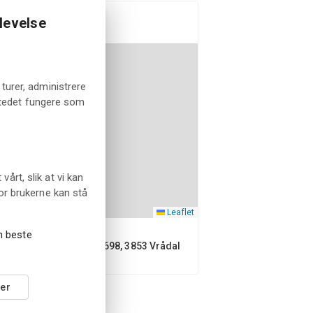
ppmøtepunkt
levelse
turer, administrere
tstedet fungere som
rt, slik at vi kan
or brukerne kan stå
Leaflet
en beste
Kviteseidvegen 1698, 3853 Vrådal
er