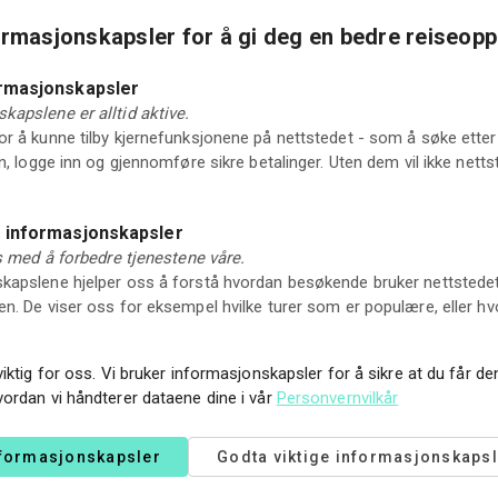
O
ormasjonskapsler for å gi deg en bedre reiseopp
ormasjonskapsler
ver bål i vinterlandskapet i vakre Vrådal.
kapslene er alltid aktive.
r å kunne tilby kjernefunksjonene på nettstedet - som å søke etter 
in, logge inn og gjennomføre sikre betalinger. Uten dem vil ikke net
e informasjonskapsler
ss med å forbedre tjenestene våre.
vitet som kombinerer bevegelse, natur og kaffe laget på
apslene hjelper oss å forstå hvordan besøkende bruker nettstedet vå
n enkel trugetur opp i åssiden, omgitt av snødekt skog
n. De viser oss for eksempel hvilke turer som er populære, eller hv
jele over åpen flamme. Her får du tid til å senke skuldrene,
viktig for oss. Vi bruker informasjonskapsler for å sikre at du får d
vordan vi håndterer dataene dine i vår
Personvernvilkår
mosfæren. Opplevelsen har fokus på enkle gleder og
nformasjonskapsler
Godta viktige informasjonskapsl
r de fleste. Med en lengde på cirka 2 km er det en
 pause fra hverdagen.