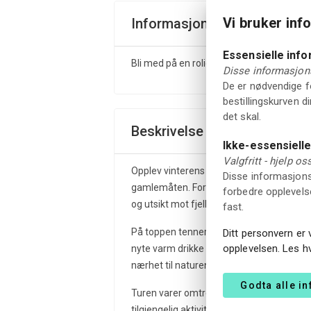
Vi bruker inf
Informasjon
Essensielle inf
Bli med på en rolig trugetur og kok kaffe o
Disse informasjons
De er nødvendige fo
bestillingskurven d
det skal.
Beskrivelse
Ikke-essensiell
Valgfritt - hjelp o
Opplev vinterens ro i Vrådal med en akti
Disse informasjonsk
gamlemåten. Forest Barista starter med e
forbedre opplevelse
og utsikt mot fjellene.
fast.
På toppen tenner vi bål og koker kaffe i k
Ditt personvern er 
opplevelsen. Les h
nyte varm drikke og ta inn den rolige at
nærhet til naturen.
Godta alle i
Turen varer omtrent to timer og passer fo
tilgjengelig aktivitet som gir en hyggelig