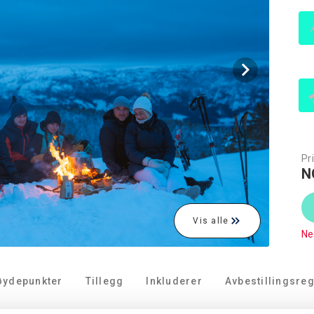
Pri
N
Vis alle
Ne
øydepunkter
Tillegg
Inkluderer
Avbestillingsreg