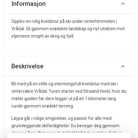
Informasjon
Opplev en rolig kveldstur på ski under vinterhimmelen i
Vrådal. Gli gjennom snødekte landskap og nyt utsikten mot
stjernene omgitt av skog og fjell.
Beskrivelse
Bli med på en stille og stemningsfull kveldstur med ski i
vintervakre Vrådal. Turen starter ved Straand Hotel, hvor du
møter guiden før dere legger ut på en 1 kilometer lang
runde gjennom snødekt terreng.
Løypa går i rolige omgivelser, og passer for alle med
grunnleggende skiferdigheter. Du beveger deg gjennom
skog og åpne flater, med utsikt til Vrådals mektige fjell og