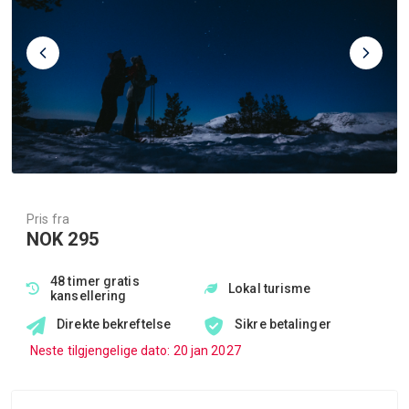
Pris fra
NOK 295
48 timer gratis
Lokal turisme
kansellering
Direkte bekreftelse
Sikre betalinger
Neste tilgjengelige dato: 20 jan 2027