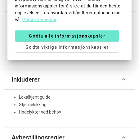
Tillegg
informasjonskapsler for å sikre at du får den beste
opplevelsen. Les hvordan vi håndterer dataene dine i
Turen gjennomføres onsdager i vintersesongen. Oppmøte
vår
Personvernvilkår
kl. 20.30 i resepsjonen på Straand Hotel. Varighet ca. 1 time
og 30 minutter. Deltakere må ha grunnleggende
Godta alle informasjonskapsler
skiferdigheter og ta med eget skiutstyr. Husk varme klær
Godta viktige informasjonskapsler
tilpasset vintervær.
Inkluderer
Lokalkjent guide
Stjernekikking
Hodelykter ved behov
Avbestillingsregler