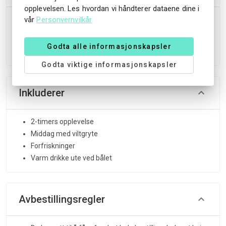
opplevelsen. Les hvordan vi håndterer dataene dine i
Tilbys tirsdager i vintersesongen. Oppmøte i resepsjonen
vår
Personvernvilkår
ved Straand Hotel kl. 19.00. Pris: 495 kr. For gjester med
halvpensjon er det et tillegg på 200 kr.
Godta alle informasjonskapsler
Godta viktige informasjonskapsler
Inkluderer
2-timers opplevelse
Middag med viltgryte
Forfriskninger
Varm drikke ute ved bålet
Avbestillingsregler