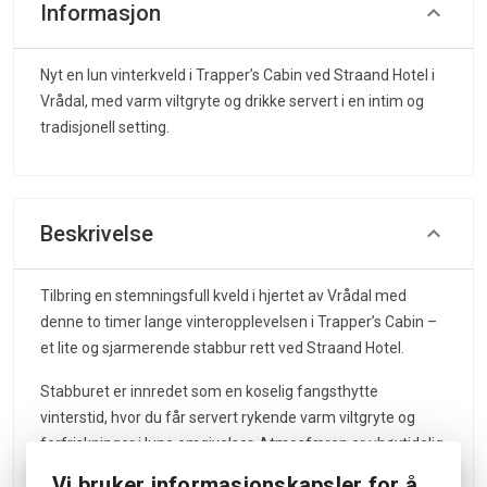
Informasjon
Nyt en lun vinterkveld i Trapper’s Cabin ved Straand Hotel i
Vrådal, med varm viltgryte og drikke servert i en intim og
tradisjonell setting.
Beskrivelse
Tilbring en stemningsfull kveld i hjertet av Vrådal med
denne to timer lange vinteropplevelsen i Trapper’s Cabin –
et lite og sjarmerende stabbur rett ved Straand Hotel.
Stabburet er innredet som en koselig fangsthytte
vinterstid, hvor du får servert rykende varm viltgryte og
forfriskninger i lune omgivelser. Atmosfæren er uhøytidelig
og rolig, perfekt for deg som ønsker en annerledes middag
Vi bruker informasjonskapsler for å