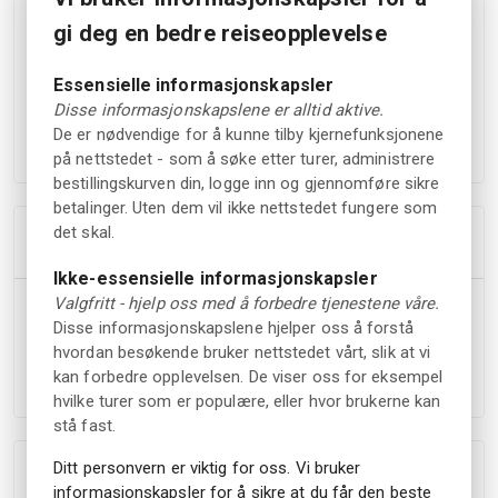
i vinterlandskapet.
gi deg en bedre reiseopplevelse
Før maten tennes bålpanna utenfor hytta, og du får noe
varmt i koppen mens stemningen bygger seg opp. Dette er
Essensielle informasjonskapsler
en enkel og hyggelig måte å avslutte dagen på – enten du
Disse informasjonskapslene er alltid aktive.
reiser alene, som par eller i en liten gruppe.
De er nødvendige for å kunne tilby kjernefunksjonene
på nettstedet - som å søke etter turer, administrere
bestillingskurven din, logge inn og gjennomføre sikre
betalinger. Uten dem vil ikke nettstedet fungere som
det skal.
Høydepunkter
Ikke-essensielle informasjonskapsler
Valgfritt - hjelp oss med å forbedre tjenestene våre.
Viltgryte servert i et stemningsfullt, vinterpyntet
Disse informasjonskapslene hjelper oss å forstå
stabbur
hvordan besøkende bruker nettstedet vårt, slik at vi
Bålpanne og varm drikke før middag
kan forbedre opplevelsen. De viser oss for eksempel
Rett ved Straand Hotel med enkelt oppmøtested
hvilke turer som er populære, eller hvor brukerne kan
stå fast.
Ditt personvern er viktig for oss. Vi bruker
Tillegg
informasjonskapsler for å sikre at du får den beste