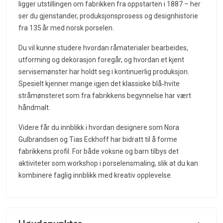
ligger utstillingen om fabrikken fra oppstarten i 1887 – her
ser du gjenstander, produksjonsprosess og designhistorie
fra 135 år med norsk porselen.
Du vil kunne studere hvordan råmaterialer bearbeides,
utforming og dekorasjon foregår, og hvordan et kjent
servisemønster har holdt seg i kontinuerlig produksjon.
Spesielt kjenner mange igjen det klassiske blå‑hvite
stråmønsteret som fra fabrikkens begynnelse har vært
håndmalt.
Videre får du innblikk i hvordan designere som Nora
Gulbrandsen og Tias Eckhoff har bidratt til å forme
fabrikkens profil. For både voksne og barn tilbys det
aktiviteter som workshop i porselensmaling, slik at du kan
kombinere faglig innblikk med kreativ opplevelse.