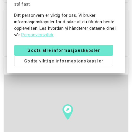
stå fast.
Ditt personvern er viktig for oss. Vi bruker
Ytterligere informasjon
informasjonskapsler for å sikre at du får den beste
opplevelsen. Les hvordan vi håndterer dataene dine i
vår
Personvernvilkår
Sommer 2026: tirsdag-søndag 11-17
Fra 1. september 2026: torsdag-søndag 11-16
Godta alle informasjonskapsler
Godta viktige informasjonskapsler
Plass