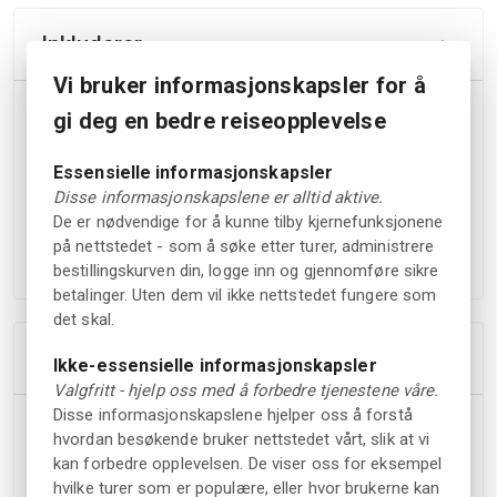
Inkluderer
Vi bruker informasjonskapsler for å
Inngang til Porsgrunn Porselensmuseum.
gi deg en bedre reiseopplevelse
Adgang til utstilling som dekker 135 års fabrikk- og
designhistorie.
Essensielle informasjonskapsler
Selvguidet omvisning i museet med over 1000
Disse informasjonskapslene er alltid aktive.
historiske gjenstander utstilt.
De er nødvendige for å kunne tilby kjernefunksjonene
Verksted for porselensmaling (Merk at det koster 130
på nettstedet - som å søke etter turer, administrere
NOK ekstra).
bestillingskurven din, logge inn og gjennomføre sikre
betalinger. Uten dem vil ikke nettstedet fungere som
det skal.
Avbestillingsregler
Ikke-essensielle informasjonskapsler
Valgfritt - hjelp oss med å forbedre tjenestene våre.
Disse informasjonskapslene hjelper oss å forstå
Du har rett til å få refundert hele bestillingsbeløpet hvis
hvordan besøkende bruker nettstedet vårt, slik at vi
du avbestiller bestillingen din minst 24 timer før
kan forbedre opplevelsen. De viser oss for eksempel
planlagte starttidspunkt.
hvilke turer som er populære, eller hvor brukerne kan