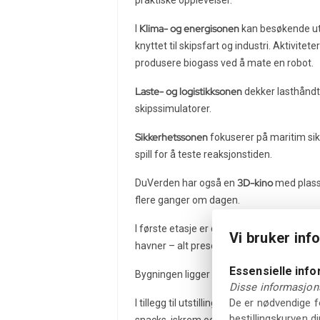
praktiske opplevelser.
Klima- og energisonen
I
kan besøkende utf
knyttet til skipsfart og industri. Aktivite
produsere biogass ved å mate en robot.
Laste- og logistikksonen
dekker lasthåndt
skipssimulatorer.
Sikkerhetssonen
fokuserer på maritim sikk
spill for å teste reaksjonstiden.
3D-kino
DuVerden har også en
med plass 
flere ganger om dagen.
I første etasje er det en maritim historisk
Vi bruker inf
havner – alt presentert på en tilgjengeli
Essensielle inf
Sjøfartens hu
Bygningen ligger i det vakre
Disse informasjons
De er nødvendige fo
I tillegg til utstillingene har DuVerden en
bestillingskurven d