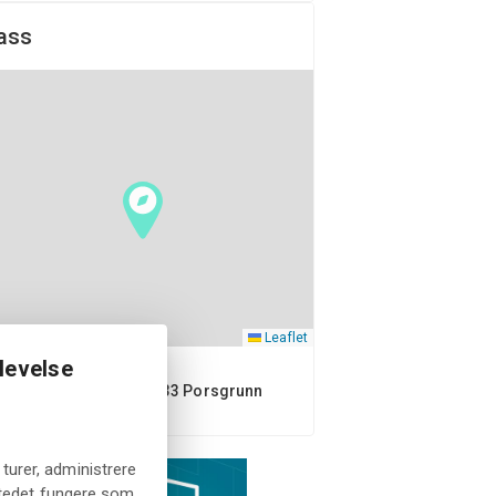
ass
Leaflet
levelse
Tollbugata 23, 3933 Porsgrunn
turer, administrere
tstedet fungere som