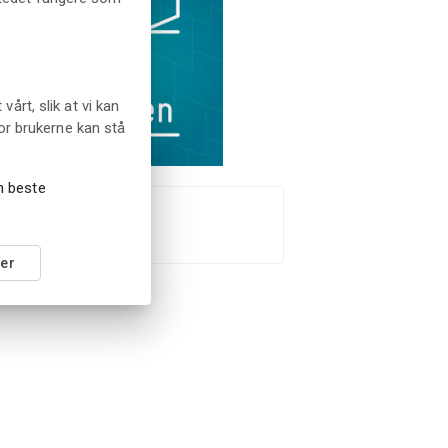
rt, slik at vi kan
or brukerne kan stå
en beste
uVerden
er