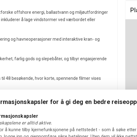
Pl
orske offshore energi, ballastvann og miljøutfordringer
ter inkluderer å lage vindstormer ved værbordet eller
ering og havneoperasjoner med interaktive kran- og
erhet, farlig gods og slepebåter, og tilbyr engasjerende
til 48 besøkende, hvor korte, spennende filmer vises
 utstilling med historier om skip, sjømenn, rederier og
ormasjonskapsler for å gi deg en bedre reiseopp
g og engasjerende måte.
ormasjonskapsler
s
Telemark Museum.
ved elven i Porsgrunn, og eies av
kapslene er alltid aktive.
r å kunne tilby kjernefunksjonene på nettstedet - som å søke etter 
 kafé med utsikt over elven, hvor du kan nyte lette måltider,
in, logge inn og gjennomføre sikre betalinger. Uten dem vil ikke net