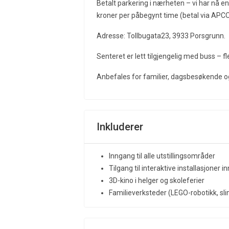
Betalt parkering i nærheten – vi har nå e
kroner per påbegynt time (betal via APC
Adresse: Tollbugata23, 3933 Porsgrunn.
Senteret er lett tilgjengelig med buss – f
Anbefales for familier, dagsbesøkende og 
Inkluderer
Inngang til alle utstillingsområder
Tilgang til interaktive installasjoner i
3D-kino i helger og skoleferier
Familieverksteder (LEGO-robotikk, sli