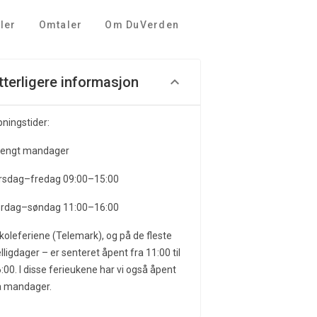
ler
Omtaler
Om DuVerden
tterligere informasjon
ningstider:
tengt mandager
rsdag–fredag ​​09:00–15:00
ørdag–søndag 11:00–16:00
skoleferiene (Telemark), og på de fleste
lligdager – er senteret åpent fra 11:00 til
:00. I disse ferieukene har vi også åpent
å mandager.