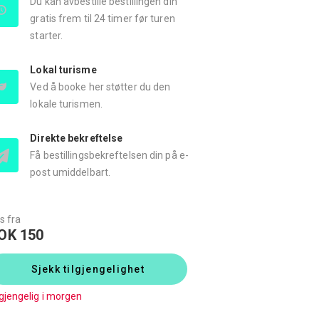
Du kan avbestille bestillingen din
gratis frem til 24 timer før turen
starter.
Lokal turisme
Ved å booke her støtter du den
lokale turismen.
Direkte bekreftelse
Få bestillingsbekreftelsen din på e-
post umiddelbart.
s fra
OK 150
Sjekk tilgjengelighet
lgjengelig i morgen