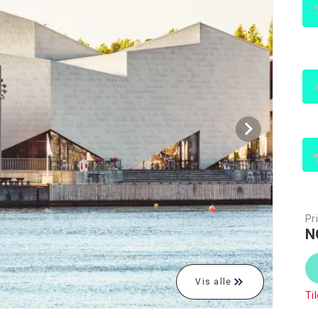
Pri
N
Vis alle
Ti