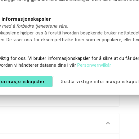
en tilbyr butikken vår et utvalg av spill, bøker, leker og
n suvenir
e informasjonskapsler
ss med å forbedre tjenestene våre.
apslene hjelper oss å forstå hvordan besøkende bruker nettstedet vå
n. De viser oss for eksempel hvilke turer som er populære, eller hv
r realistisk havnedrift
viktig for oss. Vi bruker informasjonskapsler for å sikre at du får d
vordan vi håndterer dataene dine i vår
Personvernvilkår
D
r vitenskap til skipsfart og industri
 virkelige maritime utfordringer
nformasjonskapsler
Godta viktige informasjonskapsl