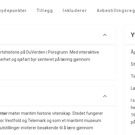
øydepunkter
Tillegg
Inkluderer
Avbestillingsreg
Y
artshistorie på DuVerden i Porsgrunn. Med interaktive
Åp
ikkerhet og sjøfart byr senteret på læring gjennom
S
Ti
L
I 
he
nter
møter maritim historie vitenskap. Stedet fungerer
16
 for Vestfold og Telemark og som et maritimt museum
p
e utstillinger inviterer besøkende til å lære gjennom