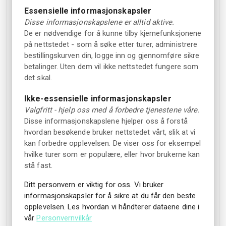
Essensielle informasjonskapsler
I tråd med nasjonalt regelverk tillates hunder og andre
Disse informasjonskapslene er alltid aktive.
pelsdyr ikke inne i museets bygg, med unntak av
De er nødvendige for å kunne tilby kjernefunksjonene
førerhunder. Hvis du planlegger å reise med hund, kontakt
på nettstedet - som å søke etter turer, administrere
bestillingskurven din, logge inn og gjennomføre sikre
resepsjonen før ankomst, så kan de informere om
betalinger. Uten dem vil ikke nettstedet fungere som
mulighetene dine.
det skal.
Access to the ruins and film showings can at times vary or
Ikke-essensielle informasjonskapsler
warrant special considerations. If access is limited, staff
Valgfritt - hjelp oss med å forbedre tjenestene våre.
will inform you upon arrival.
Disse informasjonskapslene hjelper oss å forstå
hvordan besøkende bruker nettstedet vårt, slik at vi
Museet strever mot å sikre universell utforming, men
kan forbedre opplevelsen. De viser oss for eksempel
byggets alder og tekniske forhold kan til tider skape
hvilke turer som er populære, eller hvor brukerne kan
vanskeligheter for gjester med mobilitetsutfordringer.
stå fast.
Kontakt resepsjonspersonalet om du har spesielle behov
eller spørsmål rundt dette.
Ditt personvern er viktig for oss. Vi bruker
informasjonskapsler for å sikre at du får den beste
Tilgang til ruinene og filmvisning kan til tider være
opplevelsen. Les hvordan vi håndterer dataene dine i
begrenset av tekniske eller brannsikkerhetsforhold.
vår
Personvernvilkår
Resepsjonspersonalet vil i så fall informere om dette.