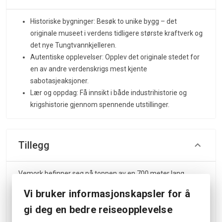
Historiske bygninger: Besøk to unike bygg – det
originale museet i verdens tidligere største kraftverk og
det nye Tungtvannkjelleren.
Autentiske opplevelser: Opplev det originale stedet for
en av andre verdenskrigs mest kjente
sabotasjeaksjoner.
Lær og oppdag: Få innsikt i både industrihistorie og
krigshistorie gjennom spennende utstillinger.
Tillegg
Vemork befinner seg på toppen av en 700 meter lang
bakke. Kjøretillatelse opp bakken kan gis gjester med
Vi bruker informasjonskapsler for å
mobilitetsutfordringer; ring resepsjonen på Vemork i
gi deg en bedre reiseopplevelse
åpningstid via nummer skiltet på P-plassen eller listet på
www.nia.no/vemork/