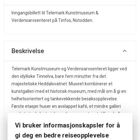
Inngangsbillett til Telemark Kunstmuseum &
Verdensarvsenteret på Tinfos, Notodden.
Beskrivelse
Telemark Kunstmuseum og Verdensarvsenteret ligger ved
den idylliske Tinnelva, bare fem minutter fra det
majestetiske Heddalsvatnet. Museet kombinerer et
kunstgalleri med et historisk museum, med mål om å gi en
helhetsorientert og tankevekkende besøksopplevelse.
Første etasjer huser en avslappet kafé, et mindre galleri
med et utvalg historiske verker, og en stor utstillingshall
brukt som hovedgalleri. I hovedgalleriet endres utstillinger
Vi bruker informasjonskapsler for å
jevnlig for å belyse forskjellige temaer og kunstnere, og
gi deg en bedre reiseopplevelse
belyse forskjellige kunstneriske uttrykk. Se