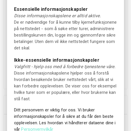
www.nia.no/telemark-kunstmuseum/ for detaljer om
Essensielle informasjonskapsler
nåværende eller kommende utstillinger.
Disse informasjonskapslene er alltid aktive.
De er nødvendige for å kunne tilby kjernefunksjonene
Avslutningsvis anbefaler vi sterkt et besøk til
på nettstedet - som å søke etter turer, administrere
Verdensarvsenteret i byggets andre etasje. Her finnes
bestillingskurven din, logge inn og gjennomføre sikre
museets historiske utstilling, som utforsker områdets
betalinger. Uten dem vil ikke nettstedet fungere som
historie og de radikale endringene som kom som følge av
det skal.
initativene til forsker-finansmann-duoen Birkeland og Eyde.
Ikke-essensielle informasjonskapsler
Dette la grunnlaget for industrien som har skaffet området
Valgfritt - hjelp oss med å forbedre tjenestene våre.
UNESCO verdensarv-status, og rammer den bredere
Disse informasjonskapslene hjelper oss å forstå
konteksten rundt museet og dets tematikk.
hvordan besøkende bruker nettstedet vårt, slik at vi
kan forbedre opplevelsen. De viser oss for eksempel
hvilke turer som er populære, eller hvor brukerne kan
stå fast.
Høydepunkter
Ditt personvern er viktig for oss. Vi bruker
informasjonskapsler for å sikre at du får den beste
Jevnlige utstillinger av utvalgt kunst av både eldre og
opplevelsen. Les hvordan vi håndterer dataene dine i
nyere kunstnere.
vår
Personvernvilkår