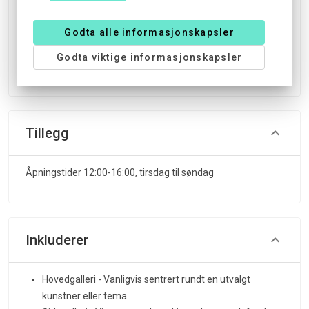
En sekundær utstilling viser verdensarven og den
viktige industrihistorien i området.
Godta alle informasjonskapsler
Vennlig og avslappet kaféområde lar deg ta en pause,
Godta viktige informasjonskapsler
diskutere utstillingene, eller ta deg en bit mat eller
drikke.
Tillegg
Åpningstider 12:00-16:00, tirsdag til søndag
Inkluderer
Hovedgalleri - Vanligvis sentrert rundt en utvalgt
kunstner eller tema