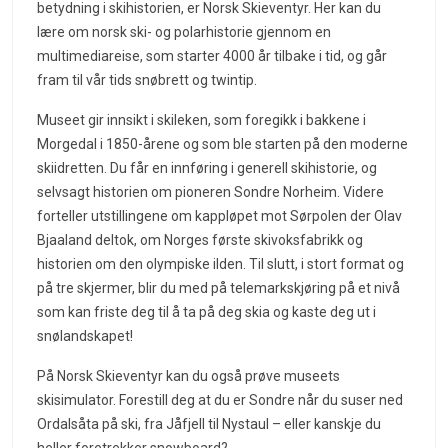
betydning i skihistorien, er Norsk Skieventyr. Her kan du
lære om norsk ski- og polarhistorie gjennom en
multimediareise, som starter 4000 år tilbake i tid, og går
fram til vår tids snøbrett og twintip.
Museet gir innsikt i skileken, som foregikk i bakkene i
Morgedal i 1850-årene og som ble starten på den moderne
skiidretten. Du får en innføring i generell skihistorie, og
selvsagt historien om pioneren Sondre Norheim. Videre
forteller utstillingene om kappløpet mot Sørpolen der Olav
Bjaaland deltok, om Norges første skivoksfabrikk og
historien om den olympiske ilden. Til slutt, i stort format og
på tre skjermer, blir du med på telemarkskjøring på et nivå
som kan friste deg til å ta på deg skia og kaste deg ut i
snølandskapet!
På Norsk Skieventyr kan du også prøve museets
skisimulator. Forestill deg at du er Sondre når du suser ned
Ordalsåta på ski, fra Jåfjell til Nystaul – eller kanskje du