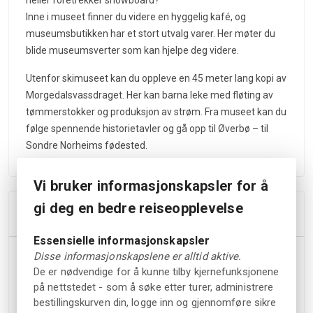
heller foretrekker snowboard?
Inne i museet finner du videre en hyggelig kafé, og
museumsbutikken har et stort utvalg varer. Her møter du
blide museumsverter som kan hjelpe deg videre.
Utenfor skimuseet kan du oppleve en 45 meter lang kopi av
Morgedalsvassdraget. Her kan barna leke med fløting av
tømmerstokker og produksjon av strøm. Fra museet kan du
følge spennende historietavler og gå opp til Øverbø – til
Sondre Norheims fødested.
Vi bruker informasjonskapsler for å
gi deg en bedre reiseopplevelse
Høydepunkter
Essensielle informasjonskapsler
Utforsk en mangfoldig og variert utstilling i ditt eget
Disse informasjonskapslene er alltid aktive.
tempo
De er nødvendige for å kunne tilby kjernefunksjonene
på nettstedet - som å søke etter turer, administrere
Prøv vår nyeste attraksjon: en skisimulator som tar deg
bestillingskurven din, logge inn og gjennomføre sikre
ned de bratteste bakkene i bygda