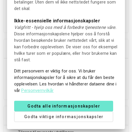
betalinger. Uten dem vil ikke nettstedet fungere som
Ta en matbit i kafeen og besøk vannlekeplassen rett
det skal.
utenfor museet
Gå Morgedalsløypa, en utendørs formidlingssti med
Ikke-essensielle informasjonskapsler
informasjonstavler og en app-basert digital guide
Valgfritt - hjelp oss med å forbedre tjenestene våre.
Disse informasjonskapslene hjelper oss å forstå
hvordan besøkende bruker nettstedet vårt, slik at vi
kan forbedre opplevelsen. De viser oss for eksempel
Tillegg
hvilke turer som er populære, eller hvor brukerne kan
stå fast.
Skimuseet er åpent fra 1. mai til 15. september.
Ditt personvern er viktig for oss. Vi bruker
Åpningstider: Mandag-søndag, kl. 10.00-17.00. Omvisninger
informasjonskapsler for å sikre at du får den beste
for grupper kan bestilles året rundt, med forbehold om
opplevelsen. Les hvordan vi håndterer dataene dine i
ledige plasser.
vår
Personvernvilkår
Godta alle informasjonskapsler
Inkluderer
Godta viktige informasjonskapsler