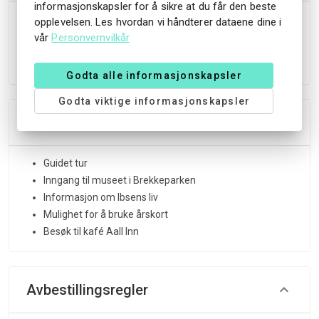
informasjonskapsler for å sikre at du får den beste
Vi tar imot grupper på opptil 20 personer i Brekkeparken,
opplevelsen. Les hvordan vi håndterer dataene dine i
med guiding på både norsk og engelsk og mulighet for
vår
Personvernvilkår
tilpasning for de som ikke kan gå i trapper.
Godta alle informasjonskapsler
Godta viktige informasjonskapsler
Inkluderer
Guidet tur
Inngang til museet i Brekkeparken
Informasjon om Ibsens liv
Mulighet for å bruke årskort
Besøk til kafé Aall Inn
Avbestillingsregler