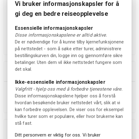
Vi bruker informasjonskapsler for å
dypere forståelse av hans verk og liv.
Turen varer en time og starter fra museumsbygget VEV i
gi deg en bedre reiseopplevelse
Brekkeparken. Den siste delen av turen er litt bratt, men
utsikten fra toppen er vel verdt det. Etter vandringen kan du
Essensielle informasjonskapsler
nyte et måltid i kafé Aall Inn, eller Brekkeparken kafé, som
Disse informasjonskapslene er alltid aktive.
har utsikt over Skien by.
De er nødvendige for å kunne tilby kjernefunksjonene
på nettstedet - som å søke etter turer, administrere
bestillingskurven din, logge inn og gjennomføre sikre
betalinger. Uten dem vil ikke nettstedet fungere som
det skal.
Høydepunkter
Ikke-essensielle informasjonskapsler
Valgfritt - hjelp oss med å forbedre tjenestene våre.
Oppdag Ibsens barndom og viktige steder i Skien
Disse informasjonskapslene hjelper oss å forstå
Lær om Ibsens liv og nyt vakker utsikt over byen
hvordan besøkende bruker nettstedet vårt, slik at vi
Mulighet for mat og drikke på kafé Aall Inn etter turen
kan forbedre opplevelsen. De viser oss for eksempel
hvilke turer som er populære, eller hvor brukerne kan
stå fast.
Tillegg
Ditt personvern er viktig for oss. Vi bruker