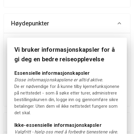
Høydepunkter
Utforsk en unik samling av kunst og kultur gjennom
over 80 tematiske utstillinger som byr på en spennende
Vi bruker informasjonskapsler for å
opplevelse.
gi deg en bedre reiseopplevelse
Opplev noe nytt ved hvert besøk ettersom utstillingene
gjennomgår årlige fornyelser for å holde innholdet
Essensielle informasjonskapsler
levende og aktuelt.
Disse informasjonskapslene er alltid aktive.
Ta med hele familien på en hyggelig aktivitet og få
De er nødvendige for å kunne tilby kjernefunksjonene
sjansen til å bli den tusende gjesten som belønnes med
på nettstedet - som å søke etter turer, administrere
gratis inngang.
bestillingskurven din, logge inn og gjennomføre sikre
betalinger. Uten dem vil ikke nettstedet fungere som
det skal.
Tillegg
Ikke-essensielle informasjonskapsler
Valgfritt - hjelp oss med å forbedre tjenestene våre.