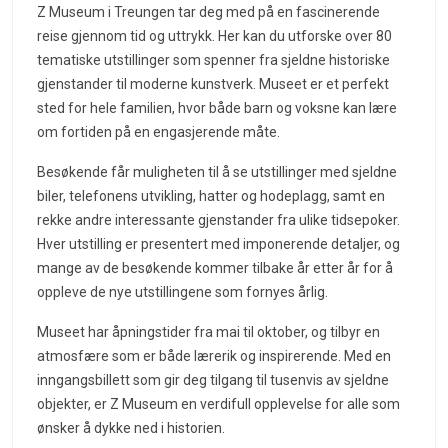
Z Museum i Treungen tar deg med på en fascinerende
reise gjennom tid og uttrykk. Her kan du utforske over 80
tematiske utstillinger som spenner fra sjeldne historiske
gjenstander til moderne kunstverk. Museet er et perfekt
sted for hele familien, hvor både barn og voksne kan lære
om fortiden på en engasjerende måte.
Besøkende får muligheten til å se utstillinger med sjeldne
biler, telefonens utvikling, hatter og hodeplagg, samt en
rekke andre interessante gjenstander fra ulike tidsepoker.
Hver utstilling er presentert med imponerende detaljer, og
mange av de besøkende kommer tilbake år etter år for å
oppleve de nye utstillingene som fornyes årlig.
Museet har åpningstider fra mai til oktober, og tilbyr en
atmosfære som er både lærerik og inspirerende. Med en
inngangsbillett som gir deg tilgang til tusenvis av sjeldne
objekter, er Z Museum en verdifull opplevelse for alle som
ønsker å dykke ned i historien.