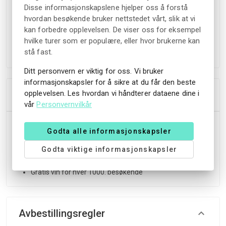
Disse informasjonskapslene hjelper oss å forstå
Det er ingen spesifikke begrensninger på gruppestørrelse,
hvordan besøkende bruker nettstedet vårt, slik at vi
og språket som benyttes er norsk. Møteplassen er ved
kan forbedre opplevelsen. De viser oss for eksempel
inngangen til museet, og alt er tilrettelagt for
hvilke turer som er populære, eller hvor brukerne kan
rullestolbrukere.
stå fast.
Ditt personvern er viktig for oss. Vi bruker
informasjonskapsler for å sikre at du får den beste
opplevelsen. Les hvordan vi håndterer dataene dine i
Inkluderer
vår
Personvernvilkår
Inngangsbillett
Godta alle informasjonskapsler
Guidet tur (valgfritt)
Tilgang til alle utstillinger
Godta viktige informasjonskapsler
Informasjonsmateriell
Gratis vin for hver 1000. besøkende
Avbestillingsregler