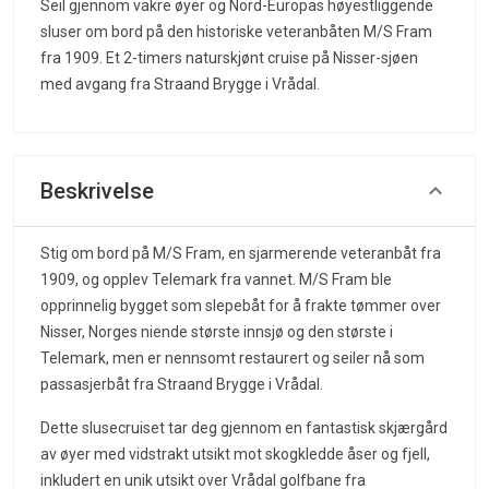
Seil gjennom vakre øyer og Nord-Europas høyestliggende
sluser om bord på den historiske veteranbåten M/S Fram
fra 1909. Et 2-timers naturskjønt cruise på Nisser-sjøen
med avgang fra Straand Brygge i Vrådal.
Beskrivelse
Stig om bord på M/S Fram, en sjarmerende veteranbåt fra
1909, og opplev Telemark fra vannet. M/S Fram ble
opprinnelig bygget som slepebåt for å frakte tømmer over
Nisser, Norges niende største innsjø og den største i
Telemark, men er nennsomt restaurert og seiler nå som
passasjerbåt fra Straand Brygge i Vrådal.
Dette slusecruiset tar deg gjennom en fantastisk skjærgård
av øyer med vidstrakt utsikt mot skogkledde åser og fjell,
inkludert en unik utsikt over Vrådal golfbane fra