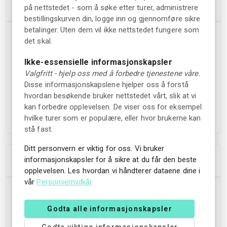
Høydepunkter
på nettstedet - som å søke etter turer, administrere
bestillingskurven din, logge inn og gjennomføre sikre
betalinger. Uten dem vil ikke nettstedet fungere som
Seil om bord i en historisk veteranbåt fra 1909
det skal.
Passér gjennom Nord-Europas høyestliggende sluser
(Småstraum og Storstraum)
Ikke-essensielle informasjonskapsler
Cruise over Nisser, den største innsjøen i Telemark
Valgfritt - hjelp oss med å forbedre tjenestene våre.
Naturskjønn utsikt over øyer, skogkledde åser og Vrådal
Disse informasjonskapslene hjelper oss å forstå
golfbane fra vannet
hvordan besøkende bruker nettstedet vårt, slik at vi
kan forbedre opplevelsen. De viser oss for eksempel
Besøk det lille slusemuseet ved Småstraum
hvilke turer som er populære, eller hvor brukerne kan
Friluftsopplevelse fra dekk
stå fast.
Ditt personvern er viktig for oss. Vi bruker
Tillegg
informasjonskapsler for å sikre at du får den beste
opplevelsen. Les hvordan vi håndterer dataene dine i
vår
Personvernvilkår
Mat og drikke tilgjengelig for kjøp om bord
Lei hele båten for private grupper (opptil 90
Godta alle informasjonskapsler
passasjerer, tilgjengelig på forespørsel)
Kombiner med overnatting på Straand Hotel for en full
Godta viktige informasjonskapsler