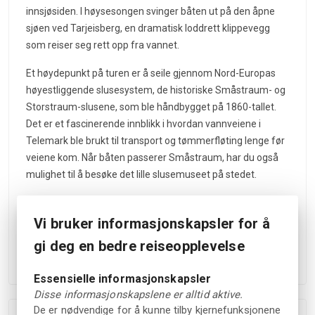
innsjøsiden. I høysesongen svinger båten ut på den åpne
sjøen ved Tarjeisberg, en dramatisk loddrett klippevegg
som reiser seg rett opp fra vannet.
Et høydepunkt på turen er å seile gjennom Nord-Europas
høyestliggende slusesystem, de historiske Småstraum- og
Storstraum-slusene, som ble håndbygget på 1860-tallet.
Det er et fascinerende innblikk i hvordan vannveiene i
Telemark ble brukt til transport og tømmerfløting lenge før
veiene kom. Når båten passerer Småstraum, har du også
mulighet til å besøke det lille slusemuseet på stedet.
Fra dekket på M/S Fram opplever du naturen i et sakte, rolig
tempo med frisk luft, stadig skiftende utsiktspunkter og
Vi bruker informasjonskapsler for å
innsjøens rolige rytme. En perfekt kontrast til hverdagen og
gi deg en bedre reiseopplevelse
en minneverdig måte å oppdage Vrådal-landskapet på.
Essensielle informasjonskapsler
Disse informasjonskapslene er alltid aktive.
De er nødvendige for å kunne tilby kjernefunksjonene