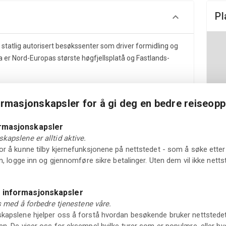
Pl
statlig autorisert besøkssenter som driver formidling og
a er Nord-Europas største høgfjellsplatå og Fastlands-
ormasjonskapsler for å gi deg en bedre reiseopp
ormasjonskapsler
kapslene er alltid aktive.
r på Skinnarbu ved fylkesvei 37 - mellom Rauland og
r å kunne tilby kjernefunksjonene på nettstedet - som å søke etter 
in, logge inn og gjennomføre sikre betalinger. Uten dem vil ikke net
ert og driver formidling og naturveiledning gjennom hele
insenter Sør.
e informasjonskapsler
ss med å forbedre tjenestene våre.
 interaktiv utstilling om natur og villrein.
apslene hjelper oss å forstå hvordan besøkende bruker nettstedet vå
g er blitt belønnet med 3 internasjonale priser.
n. De viser oss for eksempel hvilke turer som er populære, eller hv