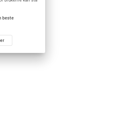
en beste
er