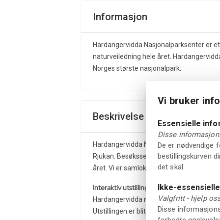
Informasjon
Hardangervidda Nasjonalparksenter er et 
naturveiledning hele året. Hardangervidd
Norges største nasjonalpark.
Vi bruker inf
Beskrivelse
Essensielle inf
Disse informasjons
Hardangervidda Nasjonalparksenter ligge
De er nødvendige fo
bestillingskurven d
Rjukan. Besøkssenteret er statlig autoris
det skal.
året. Vi er samlokalisert med Norsk Villre
Ikke-essensiell
Interaktiv utstilling
Valgfritt - hjelp o
Hardangervidda nasjonalparksenter tilbyr en
Disse informasjonsk
Utstillingen er blitt svært godt mottatt, o
forbedre opplevelse