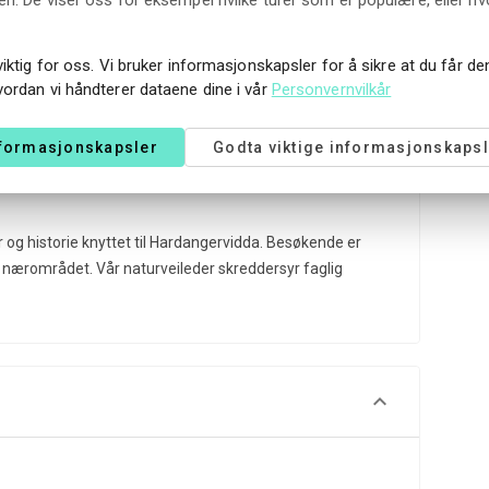
rillene lar deg komme helt innpå dyre- og plantelivet,
viktig for oss. Vi bruker informasjonskapsler for å sikre at du får d
vordan vi håndterer dataene dine i vår
Personvernvilkår
ike filmer å tilby våre besøkende. Som del av
nformasjonskapsler
Godta viktige informasjonskapsl
å se filmen Hardangervidda Nasjonalpark
ur og historie knyttet til Hardangervidda. Besøkende er
i nærområdet. Vår naturveileder skreddersyr faglig