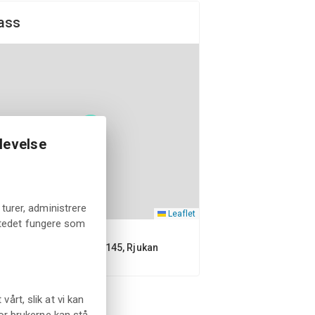
ass
levelse
turer, administrere
Leaflet
tstedet fungere som
Møsvannsveien 1145, Rjukan
rt, slik at vi kan
or brukerne kan stå