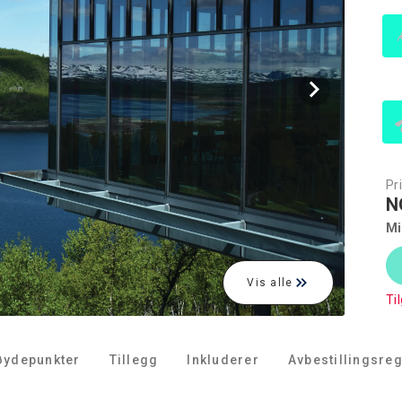
Pri
N
Mi
Vis alle
Ti
øydepunkter
Tillegg
Inkluderer
Avbestillingsreg