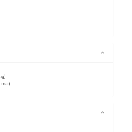
ug)
p-mai)