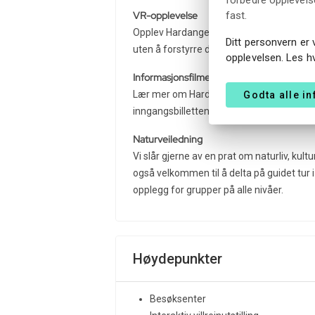
fast.
VR-opplevelse
Opplev Hardangervidda på nært hold! VR-b
Ditt personvern er 
uten å forstyrre dem.
opplevelsen. Les h
Informasjonsfilmer
Lær mer om Hardangervidda! Vi har fire ul
Godta alle i
inngangsbilletten kan man blant annet f
Naturveiledning
Vi slår gjerne av en prat om naturliv, kult
også velkommen til å delta på guidet tur 
opplegg for grupper på alle nivåer.
Høydepunkter
Besøksenter