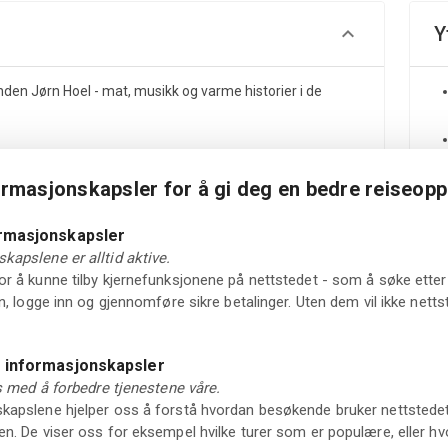
Y
n Jørn Hoel - mat, musikk og varme historier i de
ormasjonskapsler for å gi deg en bedre reiseopp
ormasjonskapsler
kapslene er alltid aktive.
ørn Hoel!
r å kunne tilby kjernefunksjonene på nettstedet - som å søke etter 
in, logge inn og gjennomføre sikre betalinger. Uten dem vil ikke net
terer til en uforglemmelig kveld der mat, musikk og
 høyere enhet. Med konseptet "Lutefisk for moderne smaker"
O
r og leverer en kveld du sent vil glemme.
e informasjonskapsler
ss med å forbedre tjenestene våre.
minikonsert med egne sanger og kjente og kjære
apslene hjelper oss å forstå hvordan besøkende bruker nettstedet vå
ske historier fra et liv på veien.
n. De viser oss for eksempel hvilke turer som er populære, eller hv