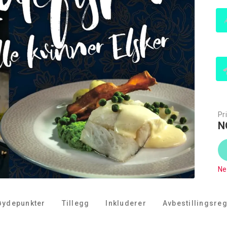
Pri
N
Ne
øydepunkter
Tillegg
Inkluderer
Avbestillingsreg