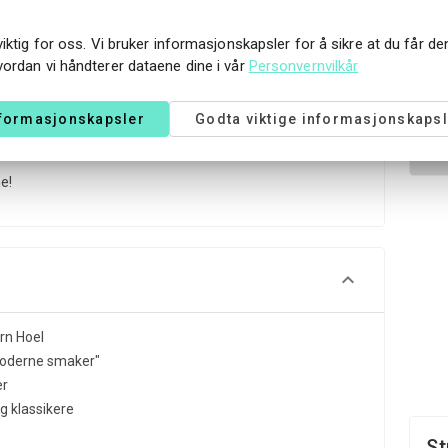
50 kroner per person.
viktig for oss. Vi bruker informasjonskapsler for å sikre at du får d
vordan vi håndterer dataene dine i vår
Personvernvilkår
å straand.no i enkeltrom eller dobbeltrom (inkludert
nformasjonskapsler
Godta viktige informasjonskapsl
0 69 000
eller
straand@straand.no.
e!
rn Hoel
moderne smaker"
er
g klassikere
St