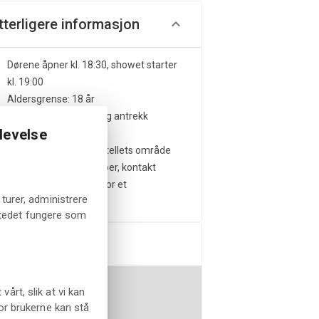
tterligere informasjon
Dørene åpner kl. 18:30, showet starter
kl. 19:00
Aldersgrense: 18 år
Kleskode: smart/festlig antrekk
levelse
anbefales
Gratis parkering på hotellets område
For grupper og selskaper, kontakt
straand@straand.no
for et
turer, administrere
skreddersydd tilbud
tstedet fungere som
ppmøtepunkt
rt, slik at vi kan
or brukerne kan stå