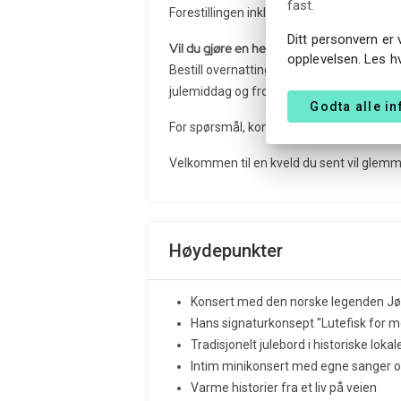
fast.
8
Forestillingen inkludert julebuffé koster
Ditt personvern er 
Vil du gjøre en helaften ut av det?
opplevelsen. Les h
Bestill overnatting med frokost direkte p
julemiddag og frokost).
Godta alle i
+47 35
For spørsmål, kontakt hotellet på
Velkommen til en kveld du sent vil glemm
Høydepunkter
Konsert med den norske legenden Jø
Hans signaturkonsept "Lutefisk for 
Tradisjonelt julebord i historiske lokal
Intim minikonsert med egne sanger o
Varme historier fra et liv på veien