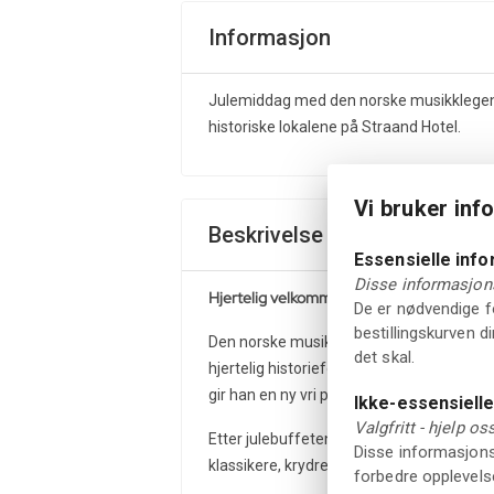
Informasjon
Julemiddag med den norske musikklegende
historiske lokalene på Straand Hotel.
Vi bruker inf
Beskrivelse
Essensielle inf
Disse informasjons
Hjertelig velkommen til julemiddag med J
De er nødvendige fo
bestillingskurven d
Den norske musikklegenden Jørn Hoel invi
det skal.
hjertelig historiefortelling går opp i en
gir han en ny vri på en norsk juleklassike
Ikke-essensiell
Valgfritt - hjelp o
Etter julebuffeten kan du nyte en intim 
Disse informasjonsk
klassikere, krydret med varme og humoristi
forbedre opplevelse