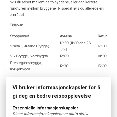
hvis du reiser mellom de to bygdene, eller den kortere
rundturen mellom bryggene i Nissedal hvis du allerede er i
området.
Tidsplan
Stoppested
Avreise
Retur
10:30 (11:00 den 26.
Vrådal (Straand Brygge)
17:00
juni)
Vik Brygge, Nordbygda
12:00
14:30
Prestegardsbrygga,
12:30
15:00
Kyrkjebygda
Billettalternativer:
Vi bruker informasjonskapsler for å
Tur/retur Vrådal-Nissedal: NOK 395 per voksen
gi deg en bedre reiseopplevelse
Enveis (begge retninger): 225 kroner per voksen
Tur/retur mellom bryggene i Nissedal: NOK 270 per
Essensielle informasjonskapsler
voksen
Disse informasjonskapslene er alltid aktive.
Ta med kamera og kle deg etter været - sitteplasser på