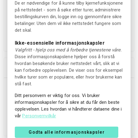
De er nødvendige for å kunne tilby kjernefunksjonene
åpent dekk er en del av opplevelsen.
på nettstedet - som å søke etter turer, administrere
bestillingskurven din, logge inn og gjennomføre sikre
For spørsmål, kontakt +47 35 06 90 00 eller
betalinger. Uten dem vil ikke nettstedet fungere som
straand@straand.no.
det skal.
Velkommen om bord!
Ikke-essensielle informasjonskapsler
Valgfritt - hjelp oss med å forbedre tjenestene våre.
Disse informasjonskapslene hjelper oss å forstå
hvordan besøkende bruker nettstedet vårt, slik at vi
Høydepunkter
kan forbedre opplevelsen. De viser oss for eksempel
hvilke turer som er populære, eller hvor brukerne kan
stå fast.
Guidet cruise over Nisser fra Vrådal til Nissedal
Historiker Torgeir Nordal forteller under Nissedalsturen
Ditt personvern er viktig for oss. Vi bruker
Kaptein Reidar Skogheim ved roret
informasjonskapsler for å sikre at du får den beste
Stopp ved Vik Brygge og Prestegardsbrygga
opplevelsen. Les hvordan vi håndterer dataene dine i
Fleksibel billettering - full rundtur, enveis eller lokal
vår
Personvernvilkår
rundtur
Godta alle informasjonskapsler