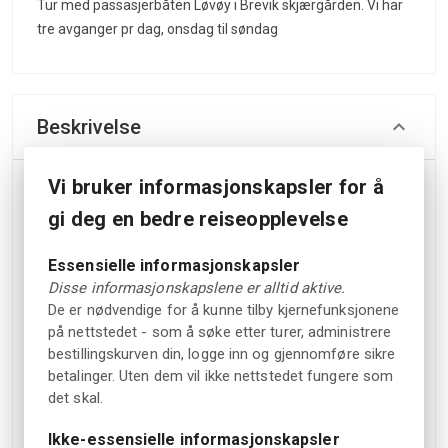
Tur med passasjerbåten Løvøy i Brevik skjærgården. Vi har
tre avganger pr dag, onsdag til søndag
Beskrivelse
Vi bruker informasjonskapsler for å
Bli med passasjerbåten Løvøy på en hyggelig rundtur i
Porsgrunn og Brevik skjærgården. Båten ble bygget i 1976
gi deg en bedre reiseopplevelse
og går onsdag til søndag i sommersesongen. På de lengre
avgangene kl. 10.30 og 15.30 går turen innom Lille Oksøya,
Essensielle informasjonskapsler
Dikkon, Løvøya, Bjørkøya og Siktesøya, før båten fortsetter
Disse informasjonskapslene er alltid aktive.
videre ut til Langesund.
De er nødvendige for å kunne tilby kjernefunksjonene
på nettstedet - som å søke etter turer, administrere
Kl. 13.30 kjøres en kortere runde via Bjørkøya og Siktesøya
bestillingskurven din, logge inn og gjennomføre sikre
til Langesund. Underveis kan du nyte utsikten fra sjøen,
betalinger. Uten dem vil ikke nettstedet fungere som
planlegge et badestopp eller ta en handletur når du
det skal.
kommer i land.
Ikke-essensielle informasjonskapsler