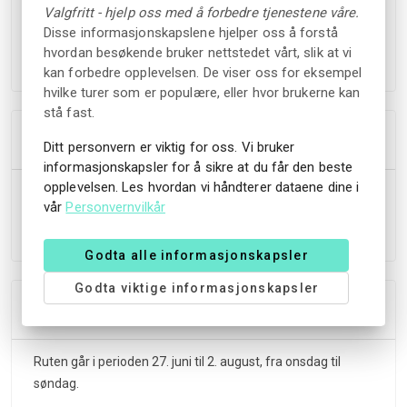
Du kan hoppe av på en av øyene underveis og bli med
Valgfritt - hjelp oss med å forbedre tjenestene våre.
båten tilbake senere samme dag. Du kan også velge å
Disse informasjonskapslene hjelper oss å forstå
tilbringe dagen i Langesund før returen.
hvordan besøkende bruker nettstedet vårt, slik at vi
kan forbedre opplevelsen. De viser oss for eksempel
hvilke turer som er populære, eller hvor brukerne kan
stå fast.
Høydepunkter
Ditt personvern er viktig for oss. Vi bruker
informasjonskapsler for å sikre at du får den beste
opplevelsen. Les hvordan vi håndterer dataene dine i
Badetur
vår
Personvernvilkår
Handletur
Skjærgårdscruise
Godta alle informasjonskapsler
Godta viktige informasjonskapsler
Tillegg
Ruten går i perioden 27. juni til 2. august, fra onsdag til
søndag.