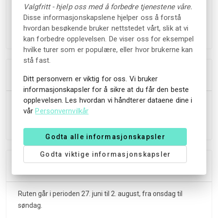
Du kan hoppe av på en av øyene underveis og bli med
Valgfritt - hjelp oss med å forbedre tjenestene våre.
båten tilbake senere samme dag. Du kan også velge å
Disse informasjonskapslene hjelper oss å forstå
tilbringe dagen i Langesund før returen.
hvordan besøkende bruker nettstedet vårt, slik at vi
kan forbedre opplevelsen. De viser oss for eksempel
hvilke turer som er populære, eller hvor brukerne kan
stå fast.
Høydepunkter
Ditt personvern er viktig for oss. Vi bruker
informasjonskapsler for å sikre at du får den beste
opplevelsen. Les hvordan vi håndterer dataene dine i
Badetur
vår
Personvernvilkår
Handletur
Skjærgårdscruise
Godta alle informasjonskapsler
Godta viktige informasjonskapsler
Tillegg
Ruten går i perioden 27. juni til 2. august, fra onsdag til
søndag.