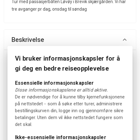
Tur med passasjerbåten Løvøy i Brevik skjærgården. Vi har
tre avganger pr dag, onsdag til søndag
Beskrivelse
Vi bruker informasjonskapsler for å
Bli med passasjerbåten Løvøy på en hyggelig rundtur i
Porsgrunn og Brevik skjærgården. Båten ble bygget i 1976
gi deg en bedre reiseopplevelse
og går onsdag til søndag i sommersesongen. På de lengre
avgangene kl. 10.30 og 15.30 går turen innom Lille Oksøya,
Essensielle informasjonskapsler
Dikkon, Løvøya, Bjørkøya og Siktesøya, før båten fortsetter
Disse informasjonskapslene er alltid aktive.
videre ut til Langesund.
De er nødvendige for å kunne tilby kjernefunksjonene
på nettstedet - som å søke etter turer, administrere
Kl. 13.30 kjøres en kortere runde via Bjørkøya og Siktesøya
bestillingskurven din, logge inn og gjennomføre sikre
til Langesund. Underveis kan du nyte utsikten fra sjøen,
betalinger. Uten dem vil ikke nettstedet fungere som
planlegge et badestopp eller ta en handletur når du
det skal.
kommer i land.
Ikke-essensielle informasjonskapsler