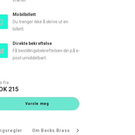
starter.
Mobilbillett
Du trenger ikke å skrive ut en
billett.
Direkte bekreftelse
Få bestillingsbekreftelsen din på e-
post umiddelbart.
s fra
OK 215
Varsle meg
ingsregler
Om Becks Brasserie og Bar Osebro