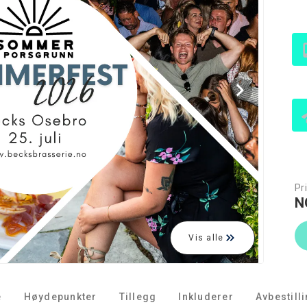
Pri
N
Vis alle
e
Høydepunkter
Tillegg
Inkluderer
Avbestill