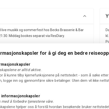
Y
live musikk og sommerfest hos Becks Brasserie & Bar
Da
 21:30. Middag bookes separat via ResDiary.
kl
Po
Re
ormasjonskapsler for å gi deg en bedre reiseopp
og
11
ormasjonskapsler
kapslene er alltid aktive.
Pl
rie & Bar Osebro lørdag 25. juli.
r å kunne tilby kjernefunksjonene på nettstedet - som å søke etter 
in, logge inn og gjennomføre sikre betalinger. Uten dem vil ikke net
 med live musikk og sommerfest utover kvelden. Fra kl.
å Osebro.
e informasjonskapsler
d middag, serverer vi en egen 3-retters sommerfestmeny
ss med å forbedre tjenestene våre.
 ResDiary og er ikke inkludert i billetten til sommerfesten.
apslene hjelper oss å forstå hvordan besøkende bruker nettstedet vå