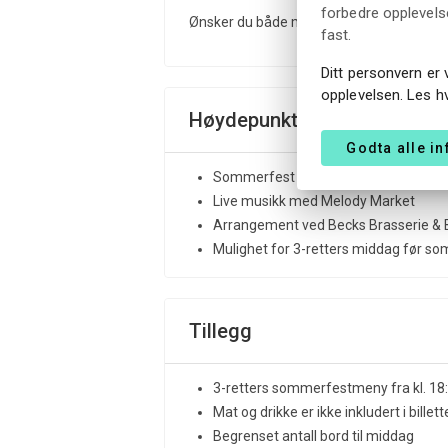
forbedre opplevelse
Ønsker du både middag og sommerfest, anbe
fast.
Ditt personvern er 
opplevelsen. Les h
Høydepunkter
Godta alle i
Sommerfest på brygga i Porsgrunn
Live musikk med Melody Market
Arrangement ved Becks Brasserie & 
Mulighet for 3-retters middag før s
Tillegg
3-retters sommerfestmeny fra kl. 18:
Mat og drikke er ikke inkludert i billet
Begrenset antall bord til middag