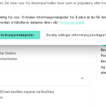
n. De viser oss for eksempel hvilke turer som er populære, eller hv
faler vi å bestille bord i god tid.
viktig for oss. Vi bruker informasjonskapsler for å sikre at du får d
vordan vi håndterer dataene dine i vår
Personvernvilkår
nformasjonskapsler
Godta viktige informasjonskapsl
Bec
Bar Osebro
Por
ommerfesten
Res
og 
ute
00 kan bestilles separat via ResDiary
ten