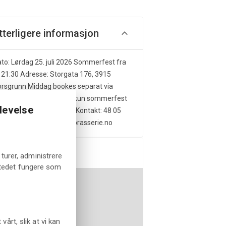
tterligere informasjon
to: Lørdag 25. juli 2026 Sommerfest fra
. 21:30 Adresse: Storgata 176, 3915
rsgrunn Middag bookes separat via
sDiary Billetten gjelder kun sommerfest
levelse
 inkluderer ikke middag Kontakt: 48 05
 11 | porsgrunn@becksbrasserie.no
ass
turer, administrere
tstedet fungere som
rt, slik at vi kan