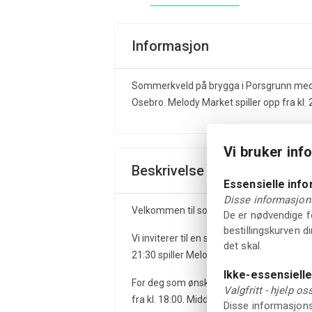
Informasjon
Sommerkveld på brygga i Porsgrunn med 
Osebro. Melody Market spiller opp fra kl.
Vi bruker inf
Beskrivelse
Essensielle inf
Disse informasjons
Velkommen til sommerfest på Becks Brasse
De er nødvendige fo
bestillingskurven d
Vi inviterer til en sommerkveld på brygga
det skal.
21:30 spiller Melody Market opp til fest p
Ikke-essensiell
For deg som ønsker å starte kvelden me
Valgfritt - hjelp o
fra kl. 18:00. Middag bestilles separat via
Disse informasjonsk