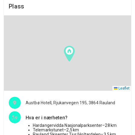
Plass
Leaflet
Austbø Hotell, Rjukanvegen 195, 3864 Rauland
Hva er i nærheten?
Hardangervidda Nasjonalparksenter–28 km
Telemarkstunet–2,5 km
Rauland Skisenter Tiur/Holtardalen–3,5 km