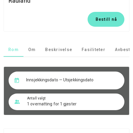
Rauland
Bestill nå
Rom
Om
Beskrivelse
Fasiliteter
Avbesti
Innsjekkingsdato — Utsjekkingsdato
Antall valgt
1 overnatting for 1 gjester