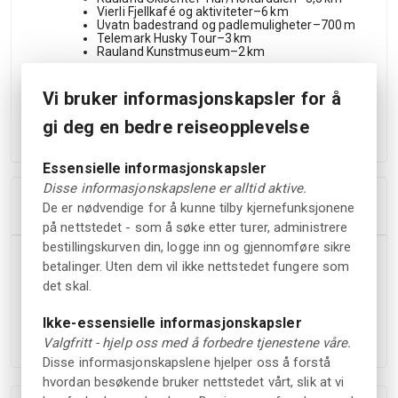
Vierli Fjellkafé og aktiviteter–6 km
Uvatn badestrand og padlemuligheter–700 m
Telemark Husky Tour–3 km
Rauland Kunstmuseum–2 km
Innsjekkingstidspunkt: 16:00
Vi bruker informasjonskapsler for å
gi deg en bedre reiseopplevelse
Tidspunkt for utsjekking: 11:00
Essensielle informasjonskapsler
Disse informasjonskapslene er alltid aktive.
Mest populære fasiliteter
De er nødvendige for å kunne tilby kjernefunksjonene
på nettstedet - som å søke etter turer, administrere
bestillingskurven din, logge inn og gjennomføre sikre
Frokostbuffé
betalinger. Uten dem vil ikke nettstedet fungere som
Badstue
inkludert
det skal.
Ikke-essensielle informasjonskapsler
Familierom
Valgfritt - hjelp oss med å forbedre tjenestene våre.
Disse informasjonskapslene hjelper oss å forstå
hvordan besøkende bruker nettstedet vårt, slik at vi