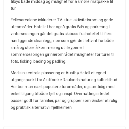
tilbys både middag og mulighet for å smøre matpakke til
tur.
Fellesarealene inkluderer TV-stue, aktivitetsrom og gode
uteområder. Hotellet har også gratis WiFi og parkering. I
vintersesongen går det gratis skibuss fra hotellet til flere
nærliggende skianlegg, noe som gjør det lettvint for både
små og store å komme seg ut i løypene. I
sommersesongen gir nærområdet muligheter for turer til
fots, fisking, bading og padling.
Med sin sentrale plassering er Austbø Hotell et egnet
utgangspunkt for å utforske Raulands natur og kulturtilbud.
Her bor man nært populære turområder, og samtidig med
enkel tilgang til både fjell og innsjø. Overnattingsstedet
passer godt for familier, par og grupper som ønsker et rolig
og praktisk alternativ i fjellheimen.