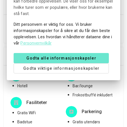
kan forbedre opplevelsen. De viser oss for eksempel
Avbestillingsregler
hvilke turer som er populære, eller hvor brukerne kan
stå fast.
Du har rett til å få refundert hele bestillingsbeløpet hvis
Ditt personvern er viktig for oss. Vi bruker
du avbestiller bestillingen din minst 24 timer før
informasjonskapsler for å sikre at du får den beste
innsjekkingstid.
opplevelsen. Les hvordan vi håndterer dataene dine i
vår
Personvernvilkår
Innkvartering
Godta alle informasjonskapsler
Godta viktige informasjonskapsler
Type overnatting
Mat og drikke
Hotell
Bar/lounge
Frokostbuffé inkludert
Fasiliteter
Parkering
Gratis WiFi
Badstue
Gratis utendørs