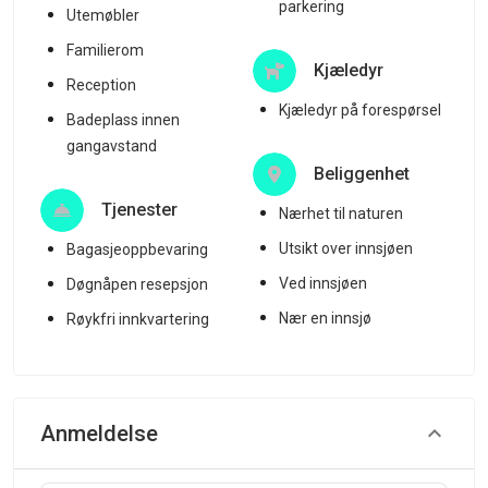
parkering
Utemøbler
Familierom
Kjæledyr
Reception
Kjæledyr på forespørsel
Badeplass innen
gangavstand
Beliggenhet
Tjenester
Nærhet til naturen
Utsikt over innsjøen
Bagasjeoppbevaring
Ved innsjøen
Døgnåpen resepsjon
Nær en innsjø
Røykfri innkvartering
Anmeldelse