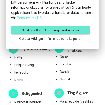
Badeplass innen
Ditt personvern er viktig for oss. Vi bruker
gangavstand
informasjonskapsler for å sikre at du får den beste
Trygghet og
opplevelsen. Les hvordan vi håndterer dataene dine i
sikkerhet
WiFi på noen hytter
vår
Personvernvilkår
Brannslukningsapparater
Kjøkken i hyttene
Røykvarslere
Gjestekjøkken innendørs
Godta alle informasjonskapsler
Førstehjelp
og utendørs
Godta viktige informasjonskapsler
Språk som
Type overnatting
snakkes
Norsk
Hytte
Engelsk
Unique Living
Dansk
Feriebolig
Svensk
Rorbu
Ting å gjøre
Beliggenhet
Vandreguide (bestilles
Nærhet til naturen