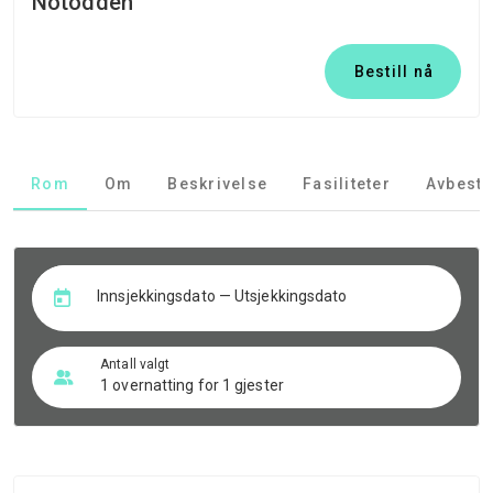
Notodden
Bestill nå
Rom
Om
Beskrivelse
Fasiliteter
Avbesti
Innsjekkingsdato — Utsjekkingsdato
Antall valgt
1 overnatting for 1 gjester