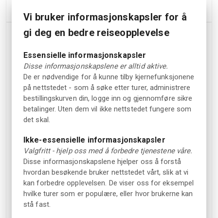
Innkvartering
Vi bruker informasjonskapsler for å
gi deg en bedre reiseopplevelse
Fasiliteter
Mat og drikke
Essensielle informasjonskapsler
Gratis WiFi
Selvhushold
Disse informasjonskapslene er alltid aktive.
Vedovn
Frokost i
De er nødvendige for å kunne tilby kjernefunksjonene
sommerhalvåret (mot
på nettstedet - som å søke etter turer, administrere
Peis
betaling)
bestillingskurven din, logge inn og gjennomføre sikre
Privat strandområde
betalinger. Uten dem vil ikke nettstedet fungere som
det skal.
Grillplasser
Parkering
Hage
Ikke-essensielle informasjonskapsler
Gratis utendørs
Valgfritt - hjelp oss med å forbedre tjenestene våre.
Badstue (ekstra
parkering
Disse informasjonskapslene hjelper oss å forstå
kostnad)
hvordan besøkende bruker nettstedet vårt, slik at vi
Kjøleskap og
Kjæledyr
kan forbedre opplevelsen. De viser oss for eksempel
kaffe-/vannkoker
hvilke turer som er populære, eller hvor brukerne kan
Kjæledyr er tillatt i noen
stå fast.
Reception
hytter (mot betaling).