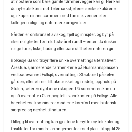
atmosfære som bare gamle tømmervegger kan gi. Her kan
du nyte utsikten mot Telemarksfjellene, senke skuldrene
og skape minner sammen med familie, venner eller
kolleger i rolige og naturnære omgivelser.
Gården er omkranset av skog, fjell og innsjøer, og byr på
rike muligheter for friluftsliv året rundt – enten du ønsker
rolige turer, fiske, bading eller bare stillheten naturen gir.
Bolkesjø Gaard tilbyr flere unike overnattingsalternativer:
Årestua, sjarmerende farmen-ferie på Husmannsplassen
ved badevannet Follsjø, overnatting i Stabburet på selve
gården, eller et mer tilbaketrukket og fredelig opphold på
Stulen, seteren dypt inne i skogen. På sommeren kan du
også overnatte i Glampingtelt i vannkanten på Follsjø. Alle
boenhetene kombinerer moderne komfort med historisk
særpreg og nærhet til naturen.
I tillegg til overnatting kan gjestene benytte møtelokaler og
fasiliteter for mindre arrangementer, med plass til opptil 25