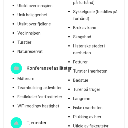
på forhånd)
Utsikt over innsjøen
Sykkelguide (bestilles på
Unik beliggenhet
forhånd)
Utsikt over fjellene
Bruk av kano
Ved innsjøen
Skogsbad
Turstier
Historiske steder i
Naturreservat
nærheten
Fotturer
Konferansefasiliteter
Turstier i nærheten
Møterom
Badstue
Teambuilding-aktiviteter
Turer på truger
Festlokale/festfasiliteter
Langrenn
WiFi med høy hastighet
Fiske i nærheten
Plukking av bær
Tjenester
Utleie av fiskeutstyr