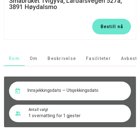
Småbruket Tvigyva, Lårdalsvegen 527a,
3891 Høydalsmo
Bestill nå
Rom
Om
Beskrivelse
Fasiliteter
Avbesti
Innsjekkingsdato — Utsjekkingsdato
Antall valgt
1 overnatting for 1 gjester