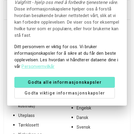
Valgfritt - hjelp oss med å forbedre tjenestene våre.
Innkvartering
Disse informasjonskapslene hjelper oss å forstå
hvordan besøkende bruker nettstedet vårt, slik at vi
kan forbedre opplevelsen. De viser oss for eksempel
hvilke turer som er populære, eller hvor brukerne kan
Fasiliteter
Beliggenhet
stå fast.
Gratis WiFi
Unik beliggenhet
Ditt personvern er viktig for oss. Vi bruker
Vedovn
Utsikt over fjellene
informasjonskapsler for å sikre at du får den beste
opplevelsen. Les hvordan vi håndterer dataene dine i
Terrasse
Naturreservat
vår
Personvernvilkår
Utendørs peis
Turstier
Grillfasiliteter
Godta alle informasjonskapsler
Språk som
Hage
snakkes
Godta viktige informasjonskapsler
Norsk
Badstue (ekstra
kostnad)
Engelsk
Uteplass
Dansk
Tørrklosett
Svensk