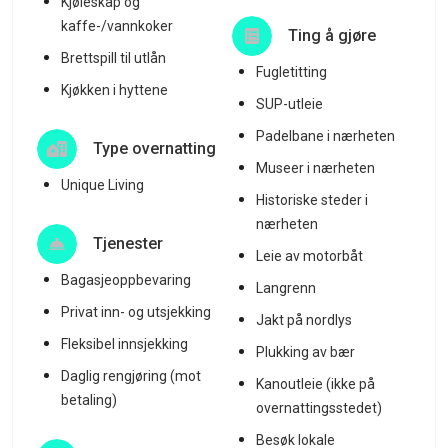
Kjøleskap og
kaffe-/vannkoker
Ting å gjøre
Brettspill til utlån
Fugletitting
Kjøkken i hyttene
SUP-utleie
Padelbane i nærheten
Type overnatting
Museer i nærheten
Unique Living
Historiske steder i
nærheten
Tjenester
Leie av motorbåt
Bagasjeoppbevaring
Langrenn
Privat inn- og utsjekking
Jakt på nordlys
Fleksibel innsjekking
Plukking av bær
Daglig rengjøring (mot
Kanoutleie (ikke på
betaling)
overnattingsstedet)
Besøk lokale