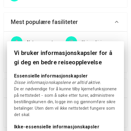
Mest populære fasiliteter
Naturreservat
Unique Living
Vi bruker informasjonskapsler for å
Bonfire
gi deg en bedre reiseopplevelse
Essensielle informasjonskapsler
Disse informasjonskapslene er alltid aktive.
Avbestillingsregler
De er nødvendige for å kunne tilby kjernefunksjonene
på nettstedet - som å søke etter turer, administrere
bestillingskurven din, logge inn og gjennomføre sikre
Du har rett til å få refundert hele bestillingsbeløpet hvis
betalinger. Uten dem vil ikke nettstedet fungere som
du avbestiller bestillingen din minst 30 dager før
det skal.
innsjekkingstid.
Ikke-essensielle informasjonskapsler