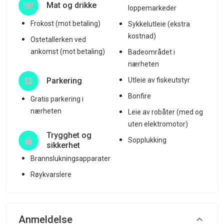
Mat og drikke
loppemarkeder
Frokost (mot betaling)
Sykkelutleie (ekstra
kostnad)
Ostetallerken ved
ankomst (mot betaling)
Badeområdet i
nærheten
Parkering
Utleie av fiskeutstyr
Bonfire
Gratis parkering i
nærheten
Leie av robåter (med og
uten elektromotor)
Trygghet og
Sopplukking
sikkerhet
Brannslukningsapparater
Røykvarslere
Anmeldelse