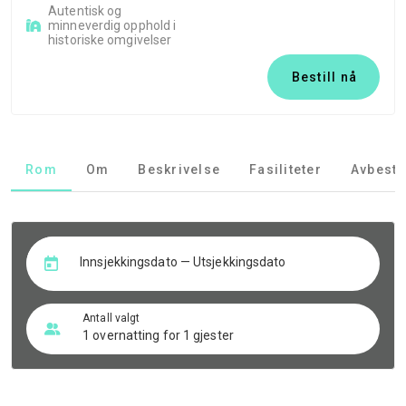
Autentisk og
minneverdig opphold i
historiske omgivelser
Bestill nå
Rom
Om
Beskrivelse
Fasiliteter
Avbesti
Innsjekkingsdato — Utsjekkingsdato
Antall valgt
1 overnatting for 1 gjester