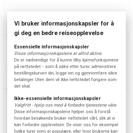
Vi bruker informasjonskapsler for å
Avbestillingsregler
gi deg en bedre reiseopplevelse
Du har rett til å få refundert hele bestillingsbeløpet hvis
Essensielle informasjonskapsler
du avbestiller bestillingen din minst 72 timer før
Disse informasjonskapslene er alltid aktive.
innsjekkingstid.
De er nødvendige for å kunne tilby kjernefunksjonene
på nettstedet - som å søke etter turer, administrere
bestillingskurven din, logge inn og gjennomføre sikre
Innkvartering
betalinger. Uten dem vil ikke nettstedet fungere som
det skal.
Ikke-essensielle informasjonskapsler
Type overnatting
Mat og drikke
Valgfritt - hjelp oss med å forbedre tjenestene våre.
Hotell
Lunsj
Disse informasjonskapslene hjelper oss å forstå
hvordan besøkende bruker nettstedet vårt, slik at vi
Restaurant
kan forbedre opplevelsen. De viser oss for eksempel
Fasiliteter
Bar
hvilke turer som er populære, eller hvor brukerne kan