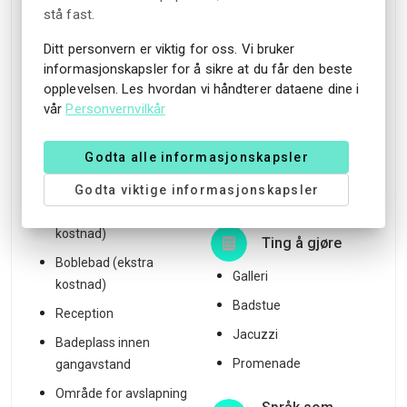
stå fast.
Gratis WiFi
Frokostbuffé inkludert
Utendørsbasseng i
Fine dining
Ditt personvern er viktig for oss. Vi bruker
sesongen
informasjonskapsler for å sikre at du får den beste
Lokale ingredienser
opplevelsen. Les hvordan vi håndterer dataene dine i
Terrasse
vår
Personvernvilkår
Solterrasse
Beliggenhet
Hage
Godta alle informasjonskapsler
Nærhet til naturen
Parkområde
Godta viktige informasjonskapsler
Utsikt over fjellene
Badstue (ekstra
kostnad)
Ting å gjøre
Boblebad (ekstra
Galleri
kostnad)
Badstue
Reception
Jacuzzi
Badeplass innen
Promenade
gangavstand
Område for avslapning