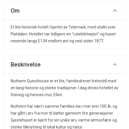
Om
Et lite historisk hotell i hjertet av Telemark, med utsikt over
Flatdalen. Hotellet var tidligere en "rutebilstasjon" og huset
reisende langs E134 mellom øst og vest siden 1877.
Beskrivelse
Nutheim Guesthouse er et lite, familiedrevet trehotell med
en lang historie og sterke tradisjoner. I dag drives hotellet av
Solveig og hennes mor, Ellen.
Nutheim har vært i samme families eie i mer enn 100 år, og
har gått i arv fra mor til datter gjennom fire generasjoner.
Gjestehuset er kjent for sin unike arv, varme atmosfære og
sterke tilknytning til lokal kultur og natur.