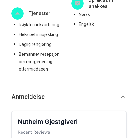
Språk som
snakkes
Tjenester
Norsk
Engelsk
Røykfri innkvartering
Fleksibel innsjekking
Daglig rengjøring
Bemannet resepsjon
om morgenen og
ettermiddagen
Anmeldelse