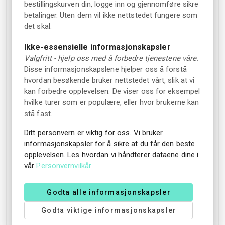
bestillingskurven din, logge inn og gjennomføre sikre
Innkvartering
betalinger. Uten dem vil ikke nettstedet fungere som
det skal.
Ikke-essensielle informasjonskapsler
Fasiliteter
Kjæledyr
Valgfritt - hjelp oss med å forbedre tjenestene våre.
Utendørs peis
Kjæledyr er tillatt (mot
Disse informasjonskapslene hjelper oss å forstå
betaling)
hvordan besøkende bruker nettstedet vårt, slik at vi
Piknikområde
kan forbedre opplevelsen. De viser oss for eksempel
Røykfrie rom
Trygghet og
hvilke turer som er populære, eller hvor brukerne kan
sikkerhet
stå fast.
Grillplasser
Brannslukningsapparater
Spill/puslespill
Ditt personvern er viktig for oss. Vi bruker
Røykvarslere
informasjonskapsler for å sikre at du får den beste
Parkområde
opplevelsen. Les hvordan vi håndterer dataene dine i
Førstehjelp
Badstue (ekstra
vår
Personvernvilkår
kostnad)
Beliggenhet
Kjøleskap og
Godta alle informasjonskapsler
kaffe-/vannkoker
Nærhet til naturen
Godta viktige informasjonskapsler
Brettspill til utlån
Utsikt over innsjøen