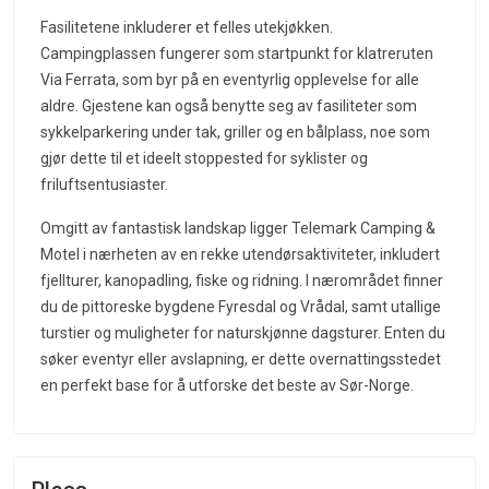
Fasilitetene inkluderer et felles utekjøkken.
Campingplassen fungerer som startpunkt for klatreruten
Via Ferrata, som byr på en eventyrlig opplevelse for alle
aldre. Gjestene kan også benytte seg av fasiliteter som
sykkelparkering under tak, griller og en bålplass, noe som
gjør dette til et ideelt stoppested for syklister og
friluftsentusiaster.
Omgitt av fantastisk landskap ligger Telemark Camping &
Motel i nærheten av en rekke utendørsaktiviteter, inkludert
fjellturer, kanopadling, fiske og ridning. I nærområdet finner
du de pittoreske bygdene Fyresdal og Vrådal, samt utallige
turstier og muligheter for naturskjønne dagsturer. Enten du
søker eventyr eller avslapning, er dette overnattingsstedet
en perfekt base for å utforske det beste av Sør-Norge.