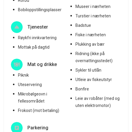
Rorbu
Museer i nærheten
Bobiloppstillingsplasser
Turstier i nærheten
Badstue
Tjenester
Fiske i nærheten
Røykfri innkvartering
Plukking av bær
Mottak på dagtid
Ridning (ikke på
overnattingsstedet)
Mat og drikke
Sykler til utlån
Piknik
Utleie av fiskeutstyr
Uteservering
Bonfire
Mikrobølgeovn i
Leie av robåter (med og
fellesområdet
uten elektromotor)
Frokost (mot betaling)
Parkering