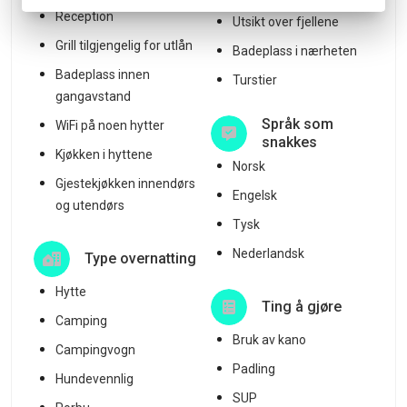
Reception
Utsikt over fjellene
Grill tilgjengelig for utlån
Badeplass i nærheten
Badeplass innen
Turstier
gangavstand
Språk som
WiFi på noen hytter
snakkes
Kjøkken i hyttene
Norsk
Gjestekjøkken innendørs
Engelsk
og utendørs
Tysk
Nederlandsk
Type overnatting
Hytte
Ting å gjøre
Camping
Bruk av kano
Campingvogn
Padling
Hundevennlig
SUP