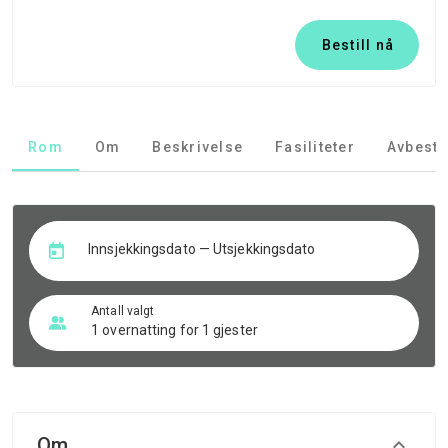
Bestill nå
Rom
Om
Beskrivelse
Fasiliteter
Avbesti
Innsjekkingsdato — Utsjekkingsdato
Antall valgt
1 overnatting for 1 gjester
Om