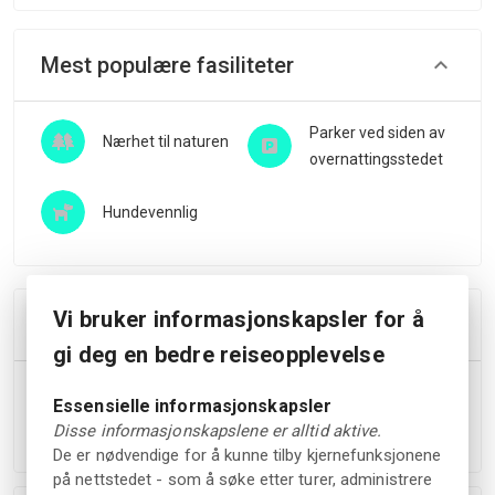
Mest populære fasiliteter
Parker ved siden av
Nærhet til naturen
overnattingsstedet
Hundevennlig
Vi bruker informasjonskapsler for å
Avbestillingsregler
gi deg en bedre reiseopplevelse
Du har rett til å få refundert hele bestillingsbeløpet hvis
Essensielle informasjonskapsler
du avbestiller bestillingen din minst 72 timer før
Disse informasjonskapslene er alltid aktive.
innsjekkingstid.
De er nødvendige for å kunne tilby kjernefunksjonene
på nettstedet - som å søke etter turer, administrere