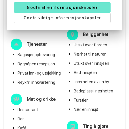
Type overnatting
Godta alle informasjonskapsler
Spill/puslespill
Hotell
Godta viktige informasjonskapsler
Hage
Solsenger
Beliggenhet
Tjenester
Utsikt over fjorden
Nærhet til naturen
Bagasjeoppbevaring
Utsikt over innsjøen
Døgnåpen resepsjon
Ved innsjøen
Privat inn- og utsjekking
I nærheten av en by
Røykfri innkvartering
Badeplass i nærheten
Mat og drikke
Turstier
Nær en innsjø
Restaurant
Bar
Ting å gjøre
Kafé