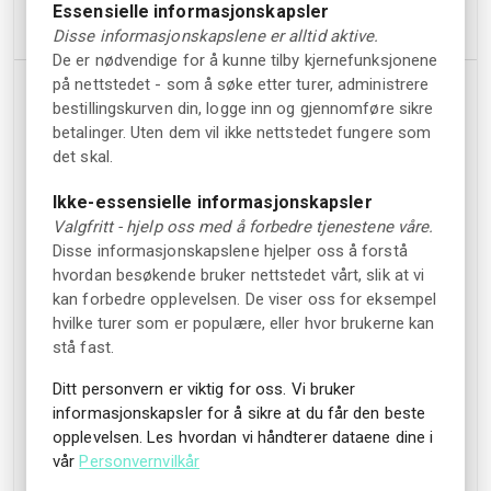
Essensielle informasjonskapsler
Innkvartering
Disse informasjonskapslene er alltid aktive.
De er nødvendige for å kunne tilby kjernefunksjonene
på nettstedet - som å søke etter turer, administrere
Fasiliteter
Parkering
bestillingskurven din, logge inn og gjennomføre sikre
betalinger. Uten dem vil ikke nettstedet fungere som
Gratis WiFi
Parkering for
det skal.
bevegelseshemmede
Badstue
Ikke-essensielle informasjonskapsler
Parkering på gaten
Heis
Valgfritt - hjelp oss med å forbedre tjenestene våre.
Gratis parkering for
Terrasse
Disse informasjonskapslene hjelper oss å forstå
gjester som bor på
hvordan besøkende bruker nettstedet vårt, slik at vi
Allergivennlige rom
overnattingsstedet
kan forbedre opplevelsen. De viser oss for eksempel
Innendørsbasseng
hvilke turer som er populære, eller hvor brukerne kan
Ladestasjon for elbil
stå fast.
Utemøbler
Piknikområde
Kjæledyr
Ditt personvern er viktig for oss. Vi bruker
informasjonskapsler for å sikre at du får den beste
Røykfrie rom
Kjæledyr er dessverre
opplevelsen. Les hvordan vi håndterer dataene dine i
ikke tillatt
Privat strandområde
vår
Personvernvilkår
Badeområde