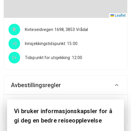
Leaflet
Kviteseidvegen 1698, 3853 Vrådal
Innsjekkingstidspunkt: 15:00
Tidspunkt for utsjekking: 12:00
Avbestillingsregler
Du har rett til å få refundert hele bestillingsbeløpet hvis
du avbestiller bestillingen din minst 24 timer før
Vi bruker informasjonskapsler for å
innsjekkingstid.
gi deg en bedre reiseopplevelse